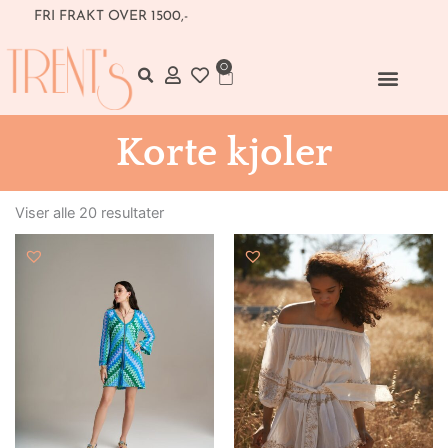
Hopp
 FRAKT OVER 1500,-
rett
til
0
Handlekurv
innholdet
Korte kjoler
Sortert
etter
Viser alle 20 resultater
nyeste