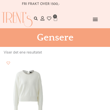
Hopp
FRI FRAKT OVER 1500,-
rett
til
0
Handlekurv
innholdet
Gensere
Viser det ene resultatet