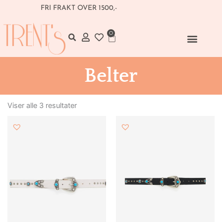
Hopp
FRI FRAKT OVER 1500,-
rett
til
0
Handlekurv
innholdet
Belter
Sortert
etter
Viser alle 3 resultater
nyeste