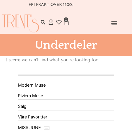
Hopp
FRI FRAKT OVER 1500,-
rett
til
0
Handlekurv
innholdet
Underdeler
It seems we can't find what you're looking for.
Modern Muse
Riviera Muse
Salg
Våre Favoritter
MISS JUNE