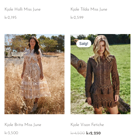
Kjole Holli Miss June
Kjole Tilda Miss June
kr
2,195
kr
2,599
Opprinnelig
Nåværende
pris
pris
Salg!
var:
er:
kr4,500.
kr2,250.
Kjole Brita Miss June
Kjole Vison Fetiche
kr
3,500
kr
4,500
kr
2,250