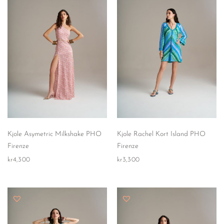
Kjole Asymetric Milkshake PHO
Kjole Rachel Kort Island PHO
Firenze
Firenze
kr
4,300
kr
3,300