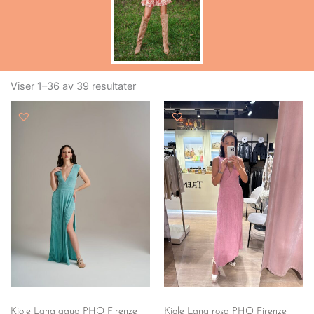
Sortert
etter
Viser 1–36 av 39 resultater
nyeste
Kjole Lang aqua PHO Firenze
Kjole Lang rosa PHO Firenze