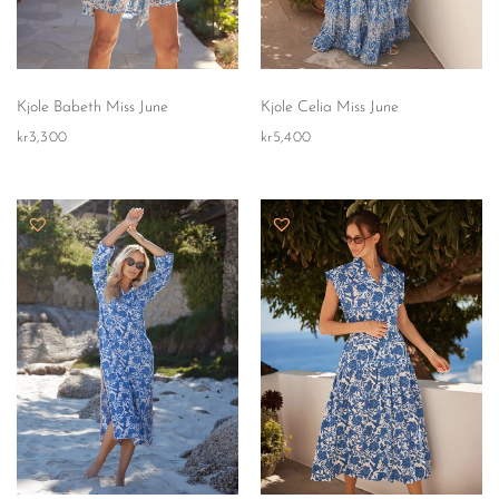
Kjole Babeth Miss June
Kjole Celia Miss June
kr
3,300
kr
5,400