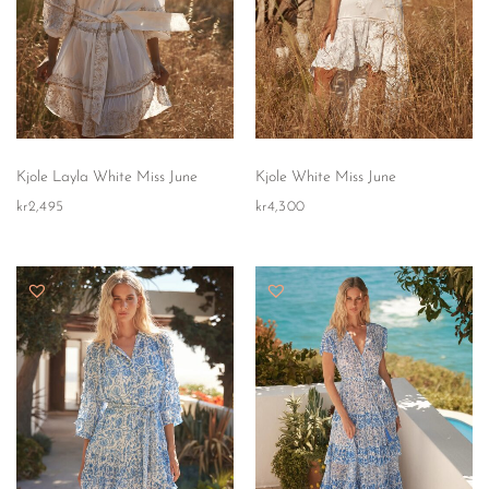
Kjole Layla White Miss June
Kjole White Miss June
kr
2,495
kr
4,300