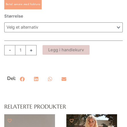
Betal senere med faktura
Bluse
Størrelse
White
PHO
Firenze
antall
-
+
Legg i handlekurv
Del:
RELATERTE PRODUKTER