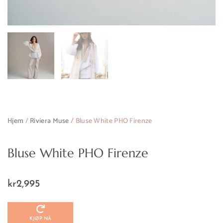
Legg til ønskeliste
Hjem
/
Riviera Muse
/ Bluse White PHO Firenze
Bluse White PHO Firenze
kr
2,995
KJØP NÅ