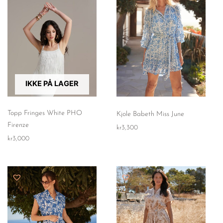
IKKE PÅ LAGER
Topp Fringes White PHO
Kjole Babeth Miss June
Firenze
kr
3,300
kr
3,000