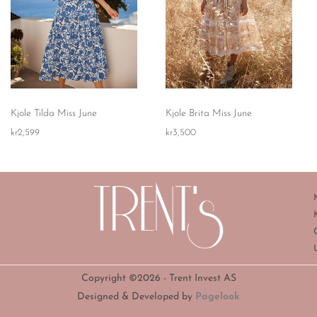
Kjole Tilda Miss June
Kjole Brita Miss June
kr
2,599
kr
3,500
Copyright ©2026 - Trent Invest AS
Designed & Developed by
Pagelook