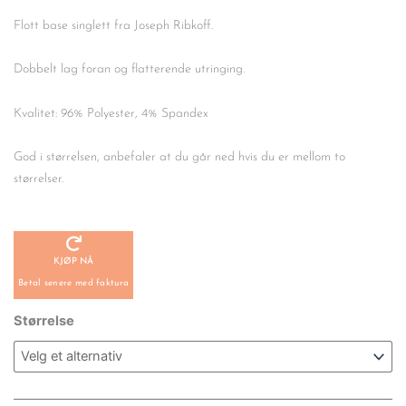
Flott base singlett fra Joseph Ribkoff.
Dobbelt lag foran og flatterende utringing.
Kvalitet: 96% Polyester, 4% Spandex
God i størrelsen, anbefaler at du går ned hvis du er mellom to
størrelser.
KJØP NÅ
Betal senere med faktura
Classic
Størrelse
Square
Neck
Cami
Navy