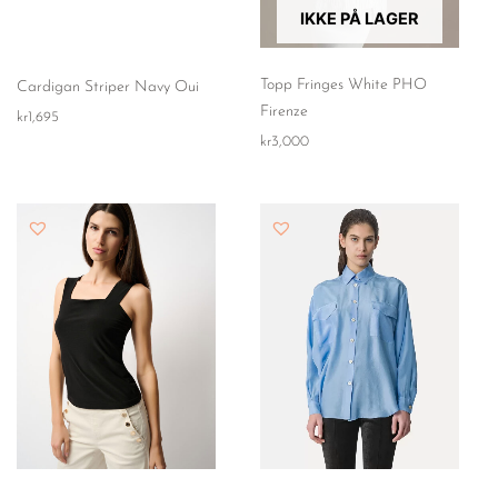
IKKE PÅ LAGER
Topp Fringes White PHO
Cardigan Striper Navy Oui
Firenze
kr
1,695
kr
3,000