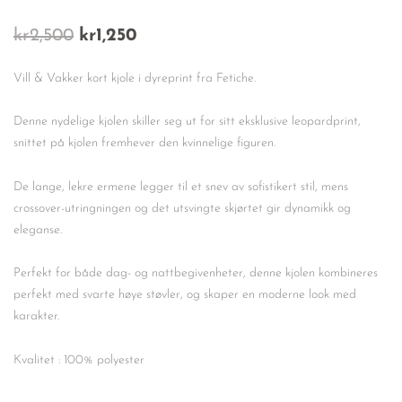
Opprinnelig
Nåværende
kr
2,500
kr
1,250
pris
pris
var:
er:
Vill & Vakker kort kjole i dyreprint fra Fetiche.
kr2,500.
kr1,250.
Denne nydelige kjolen skiller seg ut for sitt eksklusive leopardprint,
snittet på kjolen fremhever den kvinnelige figuren.
De lange, lekre ermene legger til et snev av sofistikert stil, mens
crossover-utringningen og det utsvingte skjørtet gir dynamikk og
eleganse.
Perfekt for både dag- og nattbegivenheter, denne kjolen kombineres
perfekt med svarte høye støvler, og skaper en moderne look med
karakter.
Kvalitet : 100% polyester