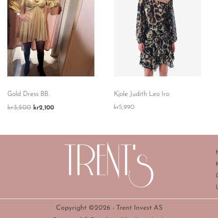
Gold Dress BB
Kjole Judith Leo Iro
kr
3,500
kr
5,990
kr
2,100
Copyright ©2026 - Trent Invest AS