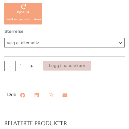
KJØP NÅ
Betal senere med faktura
Kjole
Størrelse
Jaguar
Fetiche
antall
-
+
Legg i handlekurv
Del:
RELATERTE PRODUKTER