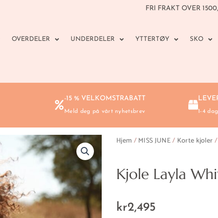
FRI FRAKT OVER 1500,-
OVERDELER
UNDERDELER
YTTERTØY
SKO
-15 % VELKOMSTRABATT
LEVER
Meld deg på vårt nyhetsbrev
1-4 dag
Hjem
/
MISS JUNE
/
Korte kjoler
/
Kjole Layla Whi
kr
2,495