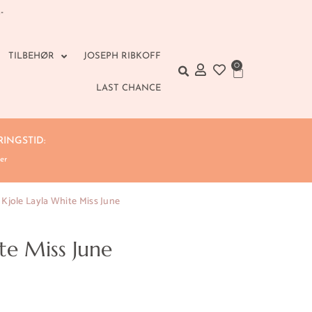
TILBEHØR
JOSEPH RIBKOFF
0
Handlekurv
LAST CHANCE
INGSTID:
er
 Kjole Layla White Miss June
te Miss June