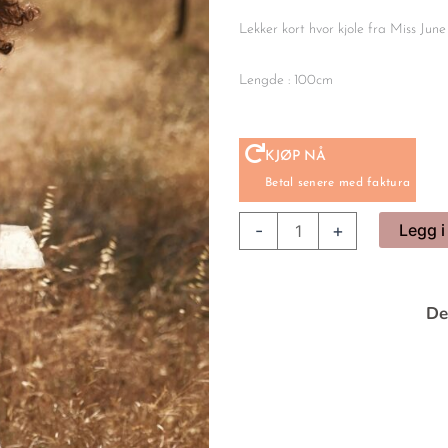
Lekker kort hvor kjole fra Miss June
Lengde : 100cm
KJØP NÅ
Betal senere med faktura
Kjole
-
+
Legg i
Layla
White
Miss
De
June
antall